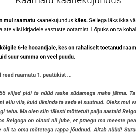
Raamatu kaanekujundus
on mul raamatu
kaanekujundus
käes.
Sellega läks ikka v
alate viisi kirjadele vastuste ootamist. Lõpuks on ta koha
k kõigile 6-le hooandjale, kes on rahaliselt toetanud raa
kuid suur summa on veel puudu.
 read raamatu 1. peatükist ...
ö viljad pidi ta nüüd raske südamega maha jätma. Ta 
 ellu viia, kuid üksinda ta seda ei suutnud. Oleks mul v
i teha. Ma olen siin täiesti mõttetult palju aastaid Reig
os Reigoga on olnud nii jube, et praegu ma meeste pea
le oli ta oma mõtetega rappa jõudnud. Aitab nüüd! Suru