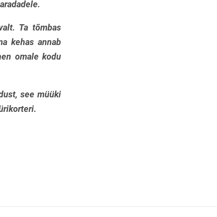
saradadele.
valt. Ta tõmbas
ema kehas annab
hen omale kodu
odust, see müüki
ürikorteri.