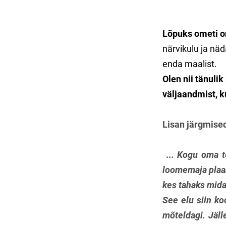
Lõpuks ometi 
närvikulu ja näd
enda maalist.
Olen nii tänuli
väljaandmist, 
Lisan järgmised
...
Kogu oma tö
loomemaja plaani
kes tahaks midag
See elu siin ko
mõteldagi. Jäl