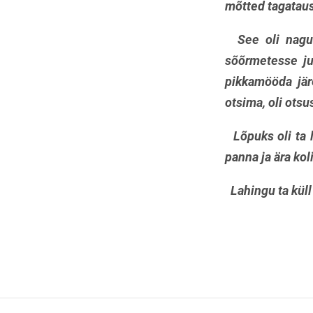
mõtted tagataus
See oli nagu t
sõõrmetesse ju
pikkamööda jä
otsima, oli otsu
Lõpuks oli ta l
panna ja ära kol
Lahingu ta küll 