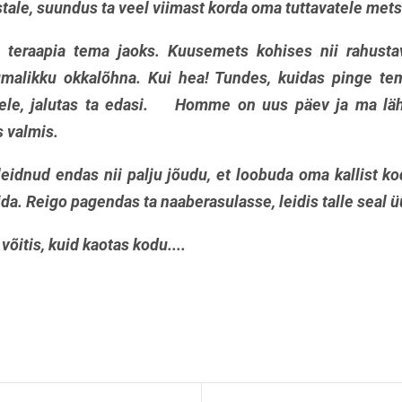
tale, suundus ta veel viimast korda oma tuttavatele met
eraapia tema jaoks. Kuusemets kohises nii rahusta
malikku okkalõhna. Kui hea! Tundes, kuidas pinge t
rele, jalutas ta edasi. Homme on uus päev ja ma lä
s valmis.
eidnud endas nii palju jõudu, et loobuda oma kallist k
ida. Reigo pagendas ta naaberasulasse, leidis talle seal ü
võitis, kuid kaotas kodu....