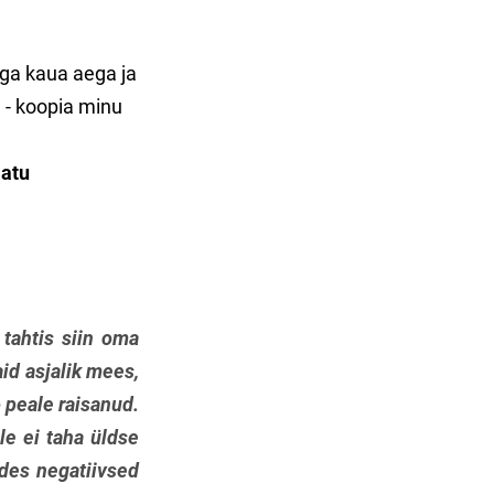
äga kaua aega ja
l - koopia minu
matu
tahtis siin oma
aid asjalik mees,
o peale raisanud.
le ei taha üldse
des negatiivsed