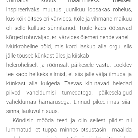
võimalusi kodus maalimiseks. Tõeliselt
inspireerivaks muutus juunikuu lopsakas rohelus,
kus kõik õitses eri värvides. Kõle ja vihmane maikuu
oli selle külluse sünnitanud. Tuule käes õõtsuvad
kõrged rohuväljad, eri värvides õiemeri nende vahel.
Mürkroheline põld, mis kord laskub alla orgu, siis
jälle tõuseb künkast üles ja kiiskab
heleroheliselt ja rõõmsalt päikesele vastu. Looklev
tee kaob hetkeks silmist, et siis jälle välja ilmuda ja
künkast alla kulgeda. Taevas kihutavad heledad
pilved vaheldumisi tumedatega, päikeselaigud
vaheldumas hämarusega. Linnud pikeerimas siia-
sinna, lauluvulin suus.
Kõndisin mööda teed ja olin sellest pildist nii
lummatud, et tuppa minnes otsustasin maalida