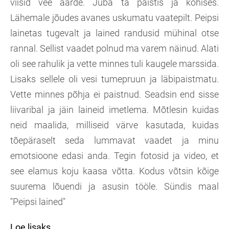
viisid vee äärde. Juba ta paistis ja kohises.
Lähemale jõudes avanes uskumatu vaatepilt. Peipsi
lainetas tugevalt ja lained randusid mühinal otse
rannal. Sellist vaadet polnud ma varem näinud. Alati
oli see rahulik ja vette minnes tuli kaugele marssida.
Lisaks sellele oli vesi tumepruun ja läbipaistmatu.
Vette minnes põhja ei paistnud. Seadsin end sisse
liivaribal ja jäin laineid imetlema. Mõtlesin kuidas
neid maalida, milliseid värve kasutada, kuidas
tõepäraselt seda lummavat vaadet ja minu
emotsioone edasi anda. Tegin fotosid ja video, et
see elamus koju kaasa võtta. Kodus võtsin kõige
suurema lõuendi ja asusin tööle. Sündis maal
"Peipsi lained"
Loe lisaks