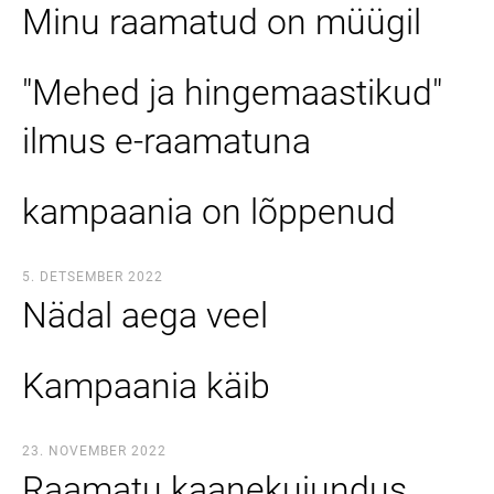
Minu raamatud on müügil
"Mehed ja hingemaastikud"
ilmus e-raamatuna
kampaania on lõppenud
5. DETSEMBER 2022
Nädal aega veel
Kampaania käib
23. NOVEMBER 2022
Raamatu kaanekujundus