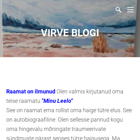
VIRVE BLOGI
Raamat on ilmunud
Olen valmis kirjutanud oma
teise raamatu
"Minu Leelo"
See on raamat ema rollist oma haige tütre elus. See
on autobiograafiline. Olen sellesse pannud kogu
oma hingevalu mõningate traumeerivate
sündmuste pärast seoses tütre haigusega. Ma