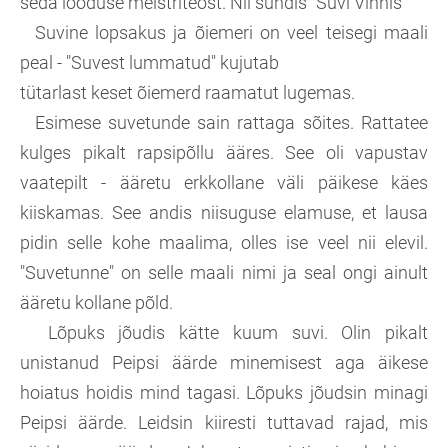
seda looduse meistriteost. Nii sündis "Suvi Vinnis"
Suvine lopsakus ja õiemeri on veel teisegi maali
peal - "Suvest lummatud" kujutab
tütarlast keset õiemerd raamatut lugemas.
Esimese suvetunde sain rattaga sõites. Rattatee
kulges pikalt rapsipõllu ääres. See oli vapustav
vaatepilt - ääretu erkkollane väli päikese käes
kiiskamas. See andis niisuguse elamuse, et lausa
pidin selle kohe maalima, olles ise veel nii elevil.
"Suvetunne" on selle maali nimi ja seal ongi ainult
ääretu kollane põld.
Lõpuks jõudis kätte kuum suvi. Olin pikalt
unistanud Peipsi äärde minemisest aga äikese
hoiatus hoidis mind tagasi. Lõpuks jõudsin minagi
Peipsi äärde. Leidsin kiiresti tuttavad rajad, mis