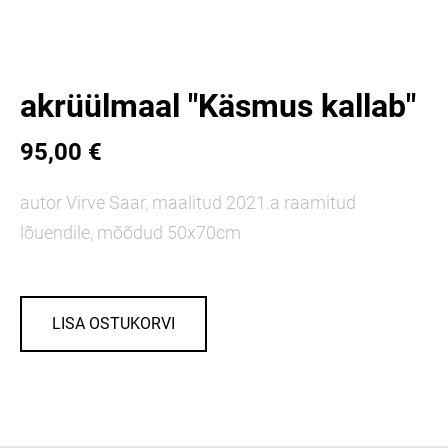
akrüülmaal "Käsmus kallab"
95,00 €
autor Virve Saar, maalitud 2021.a raamitud
lõuendile, mõõdud 50x70cm
LISA OSTUKORVI