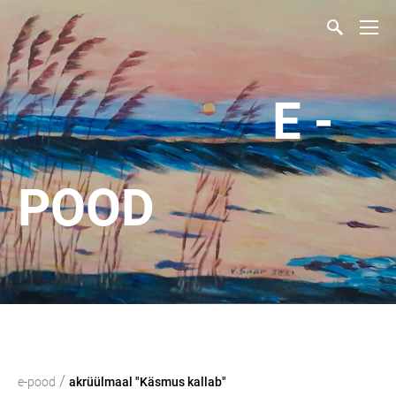
E -
POOD
/
e-pood
akrüülmaal "Käsmus kallab"